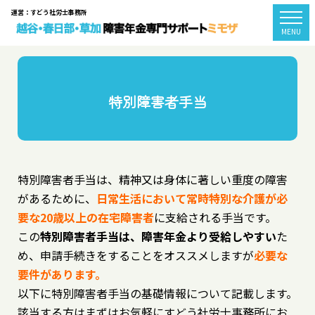
運営：すどう社労士事務所
togg
MENU
特別障害者手当
特別障害者手当は、精神又は身体に著しい重度の障害
があるために、
日常生活において常時特別な介護が必
要な20歳以上の在宅障害者
に支給される手当です。
この
特別障害者手当は、障害年金より受給しやすい
た
め、申請手続きをすることをオススメしますが
必要な
要件があります。
以下に特別障害者手当の基礎情報について記載します。
該当する方はまずはお気軽にすどう社労士事務所にお