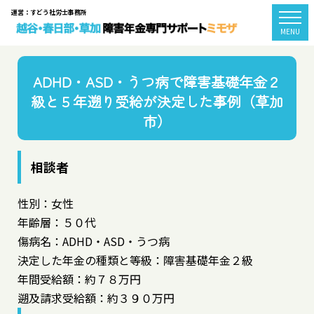
運営：すどう社労士事務所
togg
MENU
ADHD・ASD・うつ病で障害基礎年金２
級と５年遡り受給が決定した事例（草加
市）
相談者
性別：女性
年齢層：５０代
傷病名：ADHD・ASD・うつ病
決定した年金の種類と等級：障害基礎年金２級
年間受給額：約７８万円
遡及請求受給額：約３９０万円