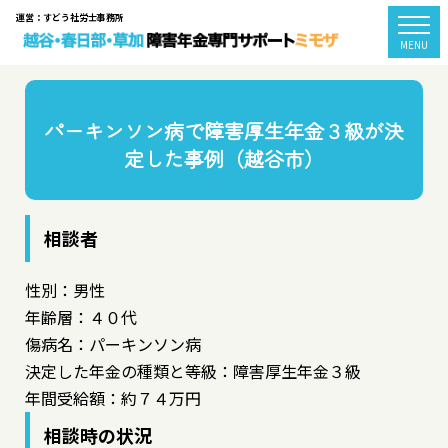
運営：すどう社労士事務所
togg
MENU
パーキンソン病で障害厚生年金３級が決
定した事例（越谷市）
相談者
性別：男性
年齢層：４０代
傷病名：パーキンソン病
決定した年金の種類と等級：障害厚生年金３級
年間受給額：約７４万円
相談時の状況