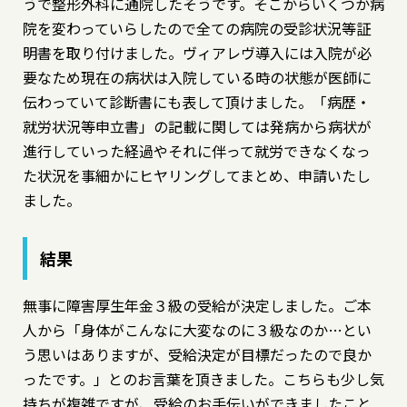
うで整形外科に通院したそうです。そこからいくつか病
院を変わっていらしたので全ての病院の受診状況等証
明書を取り付けました。ヴィアレヴ導入には入院が必
要なため現在の病状は入院している時の状態が医師に
伝わっていて診断書にも表して頂けました。「病歴・
就労状況等申立書」の記載に関しては発病から病状が
進行していった経過やそれに伴って就労できなくなっ
た状況を事細かにヒヤリングしてまとめ、申請いたし
ました。
結果
無事に障害厚生年金３級の受給が決定しました。ご本
人から「身体がこんなに大変なのに３級なのか…とい
う思いはありますが、受給決定が目標だったので良か
ったです。」とのお言葉を頂きました。こちらも少し気
持ちが複雑ですが、受給のお手伝いができましたこと