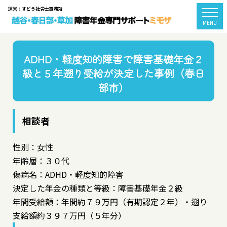
運営：すどう社労士事務所
togg
MENU
ADHD・軽度知的障害で障害基礎年金２
級と５年遡り受給が決定した事例（春日
部市）
相談者
性別：女性
年齢層：３０代
傷病名：ADHD・軽度知的障害
決定した年金の種類と等級：障害基礎年金２級
年間受給額：年間約７９万円（有期認定２年）・遡り
支給額約３９７万円（５年分）